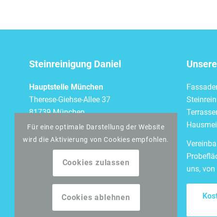
Steinreinigung Daniel
Unsere
Hauptstelle München
Fassade
Therese-Giehse-Allee 37
Steinrei
81739 München
Terrasse
Hausmeis
Für eine optimale Darstellung der Website
Tel.:
0163 7782746
wird die Aktivierung von Cookies empfohlen.
E-Mail:
info@steinreinigung-
Vereinba
daniel.de
Probeflä
Cookies zulassen
uns, von
Kos
Cookies ablehnen