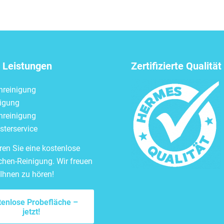
 Leistungen
Zertifizierte Qualität
nreinigung
nigung
nreinigung
terservice
ren Sie eine kostenlose
chen-Reinigung. Wir freuen
 Ihnen zu hören!
tenlose Probefläche –
jetzt!